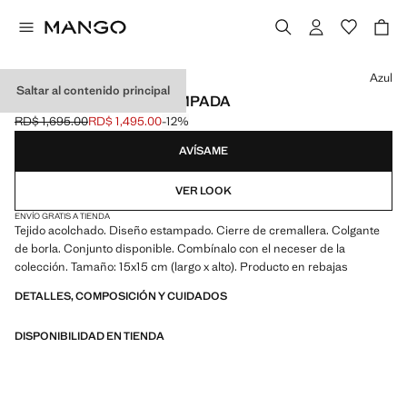
Selecciona un color
Azul
Saltar al contenido principal
FUNDA PORTÁTIL ESTAMPADA
RD$ 1,695.00
RD$ 1,495.00
-12%
Precio inicial tachado [RD$ 1,695.00 ]
Precio actual [RD$ 1,495.00 ]
AVÍSAME
VER LOOK
ENVÍO GRATIS A TIENDA
Tejido acolchado. Diseño estampado. Cierre de cremallera. Colgante
de borla. Conjunto disponible. Combínalo con el neceser de la
colección. Tamaño: 15x15 cm (largo x alto). Producto en rebajas
DETALLES, COMPOSICIÓN Y CUIDADOS
DISPONIBILIDAD EN TIENDA