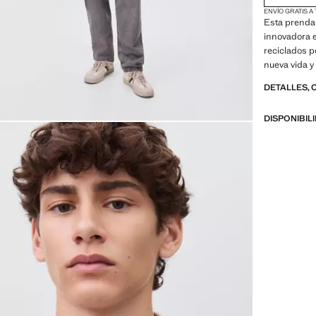
ENVÍO GRATIS A
Esta prenda 
innovadora e
reciclados p
nueva vida y
Algodón orgá
DETALLES, 
Diseño recto
Manga larga
DISPONIBIL