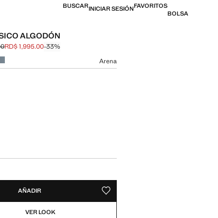
BUSCAR
FAVORITOS
INICIAR SESIÓN
BOLSA
SICO ALGODÓN
00
RD$ 1,995.00
-33%
al tachado [RD$ 2,995.00 ]
l [RD$ 1,995.00 ]
n color
Arena
 talla
AÑADIR
GUARDAR COMO FAVORITO
VER LOOK