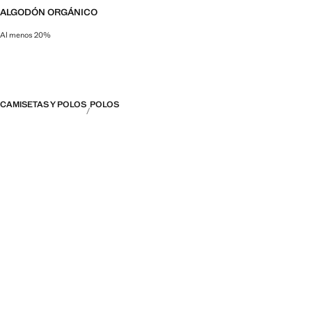
ALGODÓN ORGÁNICO
Al menos 20%
Esta fibra natural se cultiva sin pesticidas, fertilizantes sintéticos, tóxicos 
CAMISETAS Y POLOS
POLOS