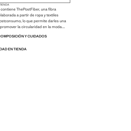
 TIENDA
contiene ThePostFiber, una fibra
laborada a partir de ropa y textiles
ostconsumo, lo que permite darles una
 promover la circularidad en la moda.
nico. Tejido de algodón. Diseño liso.
COMPOSICIÓN Y CUIDADOS
. Cuello polo con cierre de botones.
. Producto en rebajas
IDAD EN TIENDA