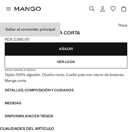
Selecciona un color
Rosa
Saltar al contenido principal
POLO ALGODÓN MANGA CORTA
RD$ 2,095.00
Precio actual [RD$ 2,095.00 ]
AÑADIR
VER LOOK
ENVÍO GRATIS A TIENDA
Tejido 100% algodón. Diseño recto. Cuello polo con cierre de botones.
Manga corta
DETALLES, COMPOSICIÓN Y CUIDADOS
MEDIDAS
DISPONIBILIDAD EN TIENDA
CUALIDADES DEL ARTÍCULO