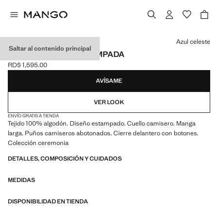
Selecciona un color
Azul celeste
Saltar al contenido principal
CAMISA OXFORD ESTAMPADA
RD$ 1,595.00
Precio actual [RD$ 1,595.00 ]
AVÍSAME
VER LOOK
ENVÍO GRATIS A TIENDA
Tejido 100% algodón. Diseño estampado. Cuello camisero. Manga
larga. Puños camiseros abotonados. Cierre delantero con botones.
Colección ceremonia
DETALLES, COMPOSICIÓN Y CUIDADOS
MEDIDAS
DISPONIBILIDAD EN TIENDA