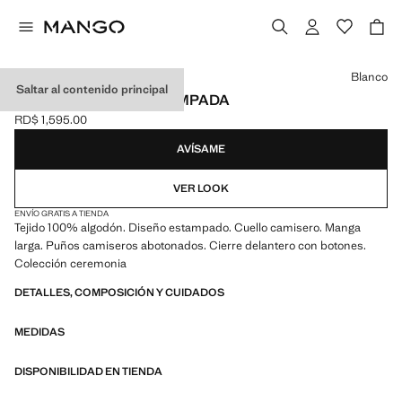
Selecciona un color
Blanco
Saltar al contenido principal
CAMISA OXFORD ESTAMPADA
RD$ 1,595.00
Precio actual [RD$ 1,595.00 ]
AVÍSAME
VER LOOK
ENVÍO GRATIS A TIENDA
Tejido 100% algodón. Diseño estampado. Cuello camisero. Manga
larga. Puños camiseros abotonados. Cierre delantero con botones.
Colección ceremonia
DETALLES, COMPOSICIÓN Y CUIDADOS
MEDIDAS
DISPONIBILIDAD EN TIENDA