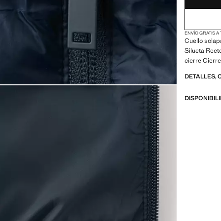
ENVÍO GRATIS A
Cuello solap
Silueta Rect
cierre Cierr
DETALLES, 
DISPONIBIL