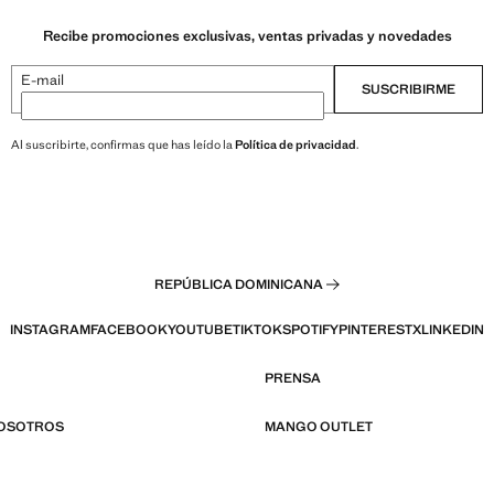
Recibe promociones exclusivas, ventas privadas y novedades
E-mail
SUSCRIBIRME
Al suscribirte, confirmas que has leído la
Política de privacidad
.
REPÚBLICA DOMINICANA
INSTAGRAM
FACEBOOK
YOUTUBE
TIKTOK
SPOTIFY
PINTEREST
X
LINKEDIN
PRENSA
NOSOTROS
MANGO OUTLET