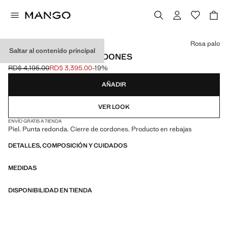
Selecciona un color
Rosa palo
Saltar al contenido principal
DEPORTIVAS PIEL CORDONES
RD$ 4,195.00
RD$ 3,395.00
-19%
Precio inicial tachado [RD$ 4,195.00 ]
Precio actual [RD$ 3,395.00 ]
AÑADIR
VER LOOK
ENVÍO GRATIS A TIENDA
Piel. Punta redonda. Cierre de cordones. Producto en rebajas
DETALLES, COMPOSICIÓN Y CUIDADOS
MEDIDAS
DISPONIBILIDAD EN TIENDA