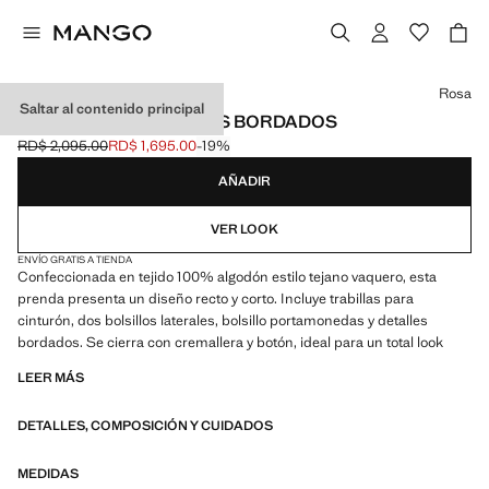
Selecciona un color
Rosa
Saltar al contenido principal
FALDA DENIM DETALLES BORDADOS
RD$ 2,095.00
RD$ 1,695.00
-19%
Precio inicial tachado [RD$ 2,095.00 ]
Precio actual [RD$ 1,695.00 ]
AÑADIR
VER LOOK
ENVÍO GRATIS A TIENDA
Confeccionada en tejido 100% algodón estilo tejano vaquero, esta
prenda presenta un diseño recto y corto. Incluye trabillas para
cinturón, dos bolsillos laterales, bolsillo portamonedas y detalles
bordados. Se cierra con cremallera y botón, ideal para un total look
LEER MÁS
DETALLES, COMPOSICIÓN Y CUIDADOS
MEDIDAS