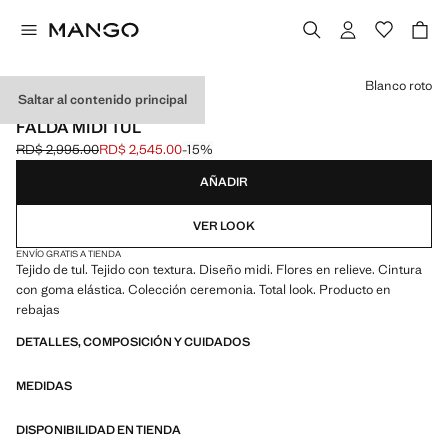
Selecciona un color
Blanco roto
Saltar al contenido principal
EVENTS
FALDA MIDI TUL
RD$ 2,995.00
RD$ 2,545.00
-15%
Precio inicial tachado [RD$ 2,995.00 ]
Precio actual [RD$ 2,545.00 ]
AÑADIR
VER LOOK
ENVÍO GRATIS A TIENDA
Tejido de tul. Tejido con textura. Diseño midi. Flores en relieve. Cintura
con goma elástica. Colección ceremonia. Total look. Producto en
rebajas
DETALLES, COMPOSICIÓN Y CUIDADOS
MEDIDAS
DISPONIBILIDAD EN TIENDA