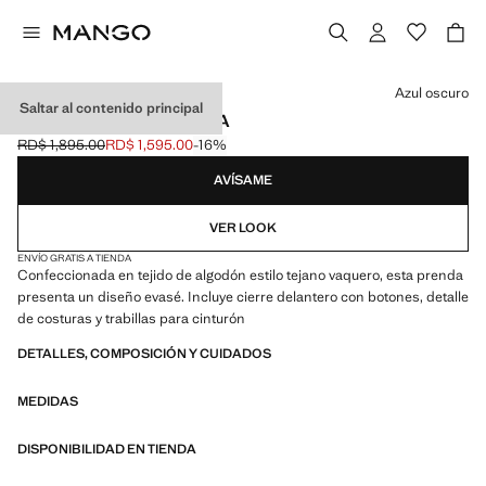
Selecciona un color
Azul oscuro
Saltar al contenido principal
FALDA CORTA VAQUERA
RD$ 1,895.00
RD$ 1,595.00
-16%
Precio inicial tachado [RD$ 1,895.00 ]
Precio actual [RD$ 1,595.00 ]
AVÍSAME
VER LOOK
ENVÍO GRATIS A TIENDA
Confeccionada en tejido de algodón estilo tejano vaquero, esta prenda
presenta un diseño evasé. Incluye cierre delantero con botones, detalle
de costuras y trabillas para cinturón
DETALLES, COMPOSICIÓN Y CUIDADOS
MEDIDAS
DISPONIBILIDAD EN TIENDA