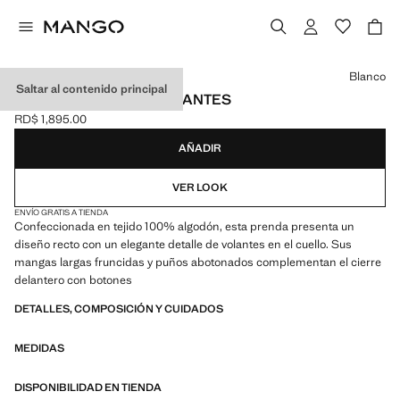
Selecciona un color
Blanco
Saltar al contenido principal
CAMISA ALGODÓN VOLANTES
RD$ 1,895.00
Precio actual [RD$ 1,895.00 ]
AÑADIR
VER LOOK
ENVÍO GRATIS A TIENDA
Confeccionada en tejido 100% algodón, esta prenda presenta un
diseño recto con un elegante detalle de volantes en el cuello. Sus
mangas largas fruncidas y puños abotonados complementan el cierre
delantero con botones
DETALLES, COMPOSICIÓN Y CUIDADOS
MEDIDAS
DISPONIBILIDAD EN TIENDA