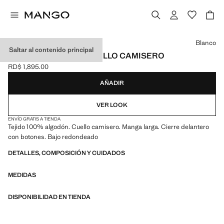
Selecciona un color
Blanco
Saltar al contenido principal
CAMISA ALGODÓN CUELLO CAMISERO
RD$ 1,895.00
Precio actual [RD$ 1,895.00 ]
AÑADIR
VER LOOK
ENVÍO GRATIS A TIENDA
Tejido 100% algodón. Cuello camisero. Manga larga. Cierre delantero
con botones. Bajo redondeado
DETALLES, COMPOSICIÓN Y CUIDADOS
MEDIDAS
DISPONIBILIDAD EN TIENDA