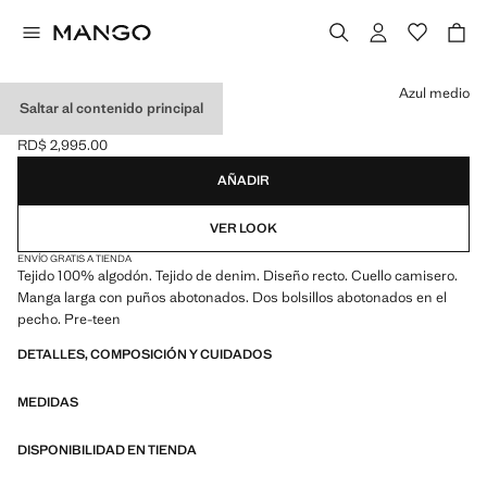
Selecciona un color
Azul medio
Saltar al contenido principal
CAZADORA VAQUERA
RD$ 2,995.00
Precio actual [RD$ 2,995.00 ]
AÑADIR
VER LOOK
ENVÍO GRATIS A TIENDA
Tejido 100% algodón. Tejido de denim. Diseño recto. Cuello camisero.
Manga larga con puños abotonados. Dos bolsillos abotonados en el
pecho. Pre-teen
DETALLES, COMPOSICIÓN Y CUIDADOS
MEDIDAS
DISPONIBILIDAD EN TIENDA