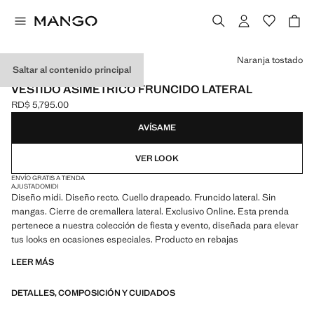
Selecciona un color
Naranja tostado
Saltar al contenido principal
EXCLUSIVO ONLINE
VESTIDO ASIMÉTRICO FRUNCIDO LATERAL
RD$ 5,795.00
Precio actual [RD$ 5,795.00 ]
AVÍSAME
VER LOOK
ENVÍO GRATIS A TIENDA
AJUSTADO
MIDI
Diseño midi. Diseño recto. Cuello drapeado. Fruncido lateral. Sin
mangas. Cierre de cremallera lateral. Exclusivo Online. Esta prenda
pertenece a nuestra colección de fiesta y evento, diseñada para elevar
tus looks en ocasiones especiales. Producto en rebajas
LEER MÁS
DETALLES, COMPOSICIÓN Y CUIDADOS