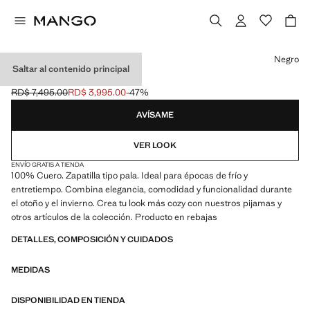
Selecciona un color
Negro
Saltar al contenido principal
ZAPATILLA PALA PIEL
RD$ 7,495.00
RD$ 3,995.00
-47%
Precio inicial tachado [RD$ 7,495.00 ]
Precio actual [RD$ 3,995.00 ]
AVÍSAME
VER LOOK
ENVÍO GRATIS A TIENDA
100% Cuero. Zapatilla tipo pala. Ideal para épocas de frío y
entretiempo. Combina elegancia, comodidad y funcionalidad durante
el otoño y el invierno. Crea tu look más cozy con nuestros pijamas y
otros artículos de la colección. Producto en rebajas
DETALLES, COMPOSICIÓN Y CUIDADOS
MEDIDAS
DISPONIBILIDAD EN TIENDA