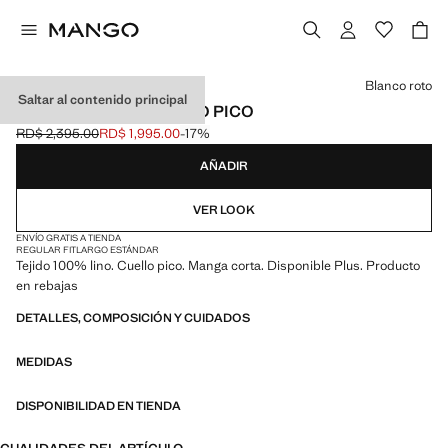
Selecciona un color
Blanco roto
Saltar al contenido principal
CAMISETA LINO CUELLO PICO
RD$ 2,395.00
RD$ 1,995.00
-17%
Precio inicial tachado [RD$ 2,395.00 ]
Precio actual [RD$ 1,995.00 ]
AÑADIR
VER LOOK
ENVÍO GRATIS A TIENDA
REGULAR FIT
LARGO ESTÁNDAR
Tejido 100% lino. Cuello pico. Manga corta. Disponible Plus. Producto
en rebajas
DETALLES, COMPOSICIÓN Y CUIDADOS
MEDIDAS
DISPONIBILIDAD EN TIENDA