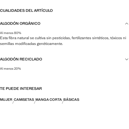
CUALIDADES DEL ARTÍCULO
ALGODÓN ORGÁNICO
Al menos 80%
Esta fibra natural se cultiva sin pesticidas, fertilizantes sintéticos, tóxicos ni
semillas modificadas genéticamente.
ALGODÓN RECICLADO
Al menos 20%
Esta fibra se obtiene a partir de restos textiles pre y post consumo que se
transforman en nuevos tejidos.
TE PUEDE INTERESAR
MUJER
CAMISETAS
MANGA CORTA
BÁSICAS