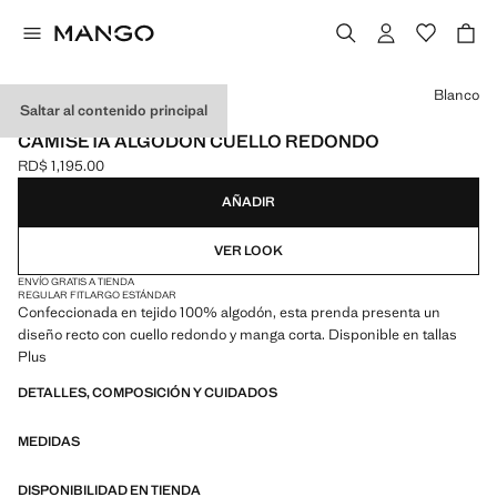
Selecciona un color
Blanco
Saltar al contenido principal
LIGHTWEIGHT
CAMISETA ALGODÓN CUELLO REDONDO
RD$ 1,195.00
Precio actual [RD$ 1,195.00 ]
AÑADIR
VER LOOK
ENVÍO GRATIS A TIENDA
REGULAR FIT
LARGO ESTÁNDAR
Confeccionada en tejido 100% algodón, esta prenda presenta un
diseño recto con cuello redondo y manga corta. Disponible en tallas
Plus
DETALLES, COMPOSICIÓN Y CUIDADOS
MEDIDAS
DISPONIBILIDAD EN TIENDA