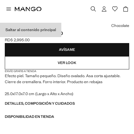
Selecciona un color
Chocolate
Saltar al contenido principal
BOLSO MANO OVALADO
RD$ 2,995.00
Precio actual [RD$ 2,995.00 ]
AVÍSAME
VER LOOK
ENVÍO GRATIS A TIENDA
Efecto piel. Tamaño pequeño. Diseño ovalado. Asa corta ajustable.
Cierre de cremallera. Forro interior. Producto en rebajas
25.0x17.0x7.0 cm (Largo x Alto x Ancho)
DETALLES, COMPOSICIÓN Y CUIDADOS
DISPONIBILIDAD EN TIENDA