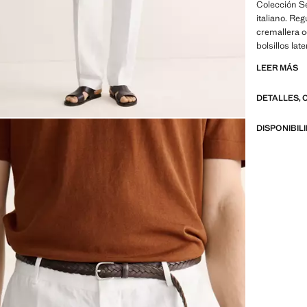
Colección Se
italiano. Reg
cremallera o
bolsillos lat
la parte pos
LEER MÁS
SELECTION: 
DETALLES, 
líneas minim
Confeccionad
conseguir un
DISPONIBIL