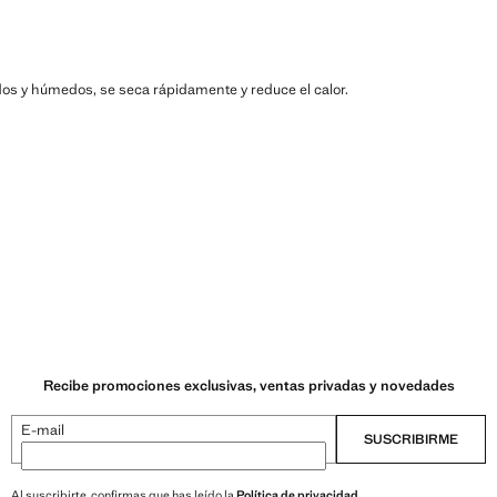
lidos y húmedos, se seca rápidamente y reduce el calor.
Recibe promociones exclusivas, ventas privadas y novedades
E-mail
SUSCRIBIRME
Al suscribirte, confirmas que has leído la
Política de privacidad
.