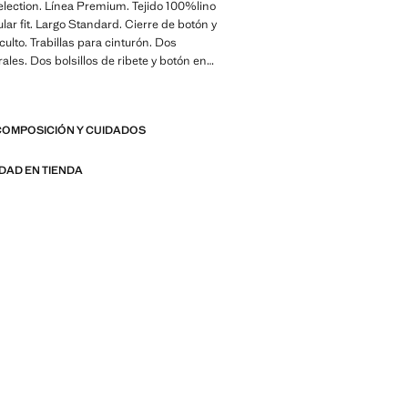
lection. Línea Premium. Tejido 100%lino
ular fit. Largo Standard. Cierre de botón y
culto. Trabillas para cinturón. Dos
erales. Dos bolsillos de ribete y botón en
terior. Producto en rebajas
Una colección de prendas clásicas de
COMPOSICIÓN Y CUIDADOS
alistas y diseño cuidado al detalle.
a con tejidos de gran calidad para
 armario atemporal y con estilo
IDAD EN TIENDA