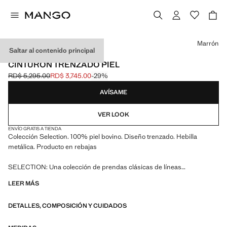
Selecciona un color
Marrón
Saltar al contenido principal
SELECTION / PIEL
CINTURÓN TRENZADO PIEL
RD$ 5,295.00
RD$ 3,745.00
-29%
Precio inicial tachado [RD$ 5,295.00 ]
Precio actual [RD$ 3,745.00 ]
AVÍSAME
VER LOOK
ENVÍO GRATIS A TIENDA
Colección Selection. 100% piel bovino. Diseño trenzado. Hebilla
metálica. Producto en rebajas
SELECTION: Una colección de prendas clásicas de líneas
minimalistas y diseño cuidado al detalle. Confeccionada con tejidos de
LEER MÁS
gran calidad para conseguir un armario atemporal y con estilo
DETALLES, COMPOSICIÓN Y CUIDADOS