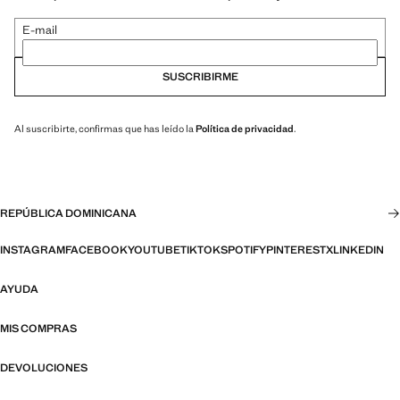
E-mail
SUSCRIBIRME
Al suscribirte, confirmas que has leído la
Política de privacidad
.
REPÚBLICA DOMINICANA
INSTAGRAM
FACEBOOK
YOUTUBE
TIKTOK
SPOTIFY
PINTEREST
X
LINKEDIN
AYUDA
MIS COMPRAS
DEVOLUCIONES