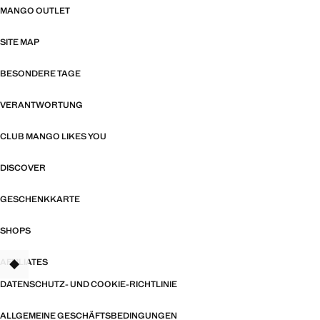
MANGO OUTLET
SITE MAP
BESONDERE TAGE
VERANTWORTUNG
CLUB MANGO LIKES YOU
DISCOVER
GESCHENKKARTE
SHOPS
AFFILIATES
TANT
DATENSCHUTZ- UND COOKIE-RICHTLINIE
ALLGEMEINE GESCHÄFTSBEDINGUNGEN