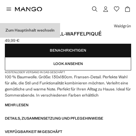
Wählen Sie eine Farbe
Waldgrün
Zum Hauptinhalt wechseln
DECKE AUS BAUMWOLL-WAFFELPIQUÉ
49,99 €
Aktueller Preis [49,99 € ]
BENACHRICHTIGEN
LOOK ANSEHEN
KOSTENLOSER VERSAND IN DAS GESCHÄFT
100 % Baumwolle. Größe: 130x180cm. Fransen-Detail. Perfekte Wahl
für alle, die Stil und Funktionalität kombinieren möchten. Verleiht eine
gemütliche und warme Note. Perfekt für Ihren Alltag zu Hause. Ideal für
Sommerabende. In verschiedenen Farben erhältlich
MEHR LESEN
DETAILS, ZUSAMMENSETZUNG UND PFLEGEHINWEISE
VERFÜGBARKEIT IM GESCHÄFT