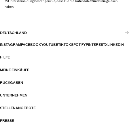
Mit Ihrer Anmeldung bestätigen Sie, dass Sie die
Datenschutzrichtlinie
gelesen
haben.
DEUTSCHLAND
INSTAGRAM
FACEBOOK
YOUTUBE
TIKTOK
SPOTIFY
PINTEREST
X
LINKEDIN
HILFE
MEINE EINKÄUFE
RÜCKGABEN
UNTERNEHMEN
STELLENANGEBOTE
PRESSE