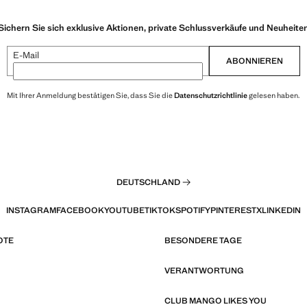
Sichern Sie sich exklusive Aktionen, private Schlussverkäufe und Neuheite
E-Mail
ABONNIEREN
Mit Ihrer Anmeldung bestätigen Sie, dass Sie die
Datenschutzrichtlinie
gelesen haben.
DEUTSCHLAND
INSTAGRAM
FACEBOOK
YOUTUBE
TIKTOK
SPOTIFY
PINTEREST
X
LINKEDIN
OTE
BESONDERE TAGE
VERANTWORTUNG
CLUB MANGO LIKES YOU