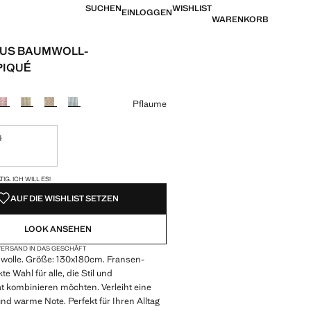
SUCHEN
WISHLIST
EINLOGGEN
WARENKORB
AUS BAUMWOLL-
PIQUÉ
is [49,99 € ]
eine Farbe
Pflaume
M
tig. Ich will es!
VERFÜGBAR!
IG. ICH WILL ES!
AUF DIE WISHLIST SETZEN
LOOK ANSEHEN
ERSAND IN DAS GESCHÄFT
olle. Größe: 130x180cm. Fransen-
kte Wahl für alle, die Stil und
ät kombinieren möchten. Verleiht eine
nd warme Note. Perfekt für Ihren Alltag