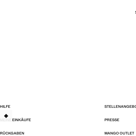
HILFE
STELLENANGEB
TANT
MEINE EINKÄUFE
PRESSE
RÜCKGABEN
MANGO OUTLET