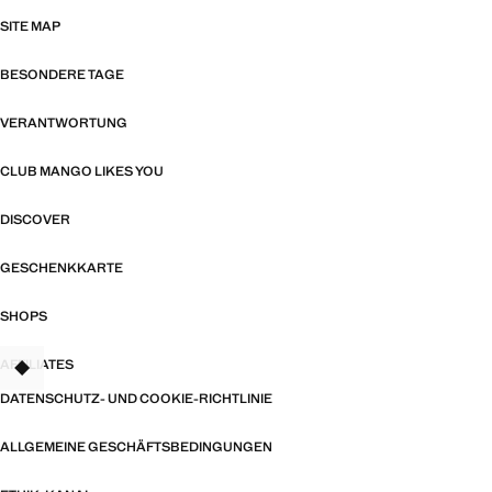
SITE MAP
BESONDERE TAGE
VERANTWORTUNG
CLUB MANGO LIKES YOU
DISCOVER
GESCHENKKARTE
SHOPS
AFFILIATES
TANT
DATENSCHUTZ- UND COOKIE-RICHTLINIE
ALLGEMEINE GESCHÄFTSBEDINGUNGEN