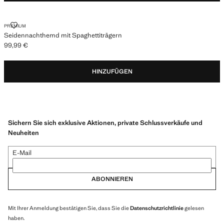
SEIDENNACHTHEMD MIT SPAGHETTITRÄGERN
PREMIUM
Seidennachthemd mit Spaghettiträgern
99,99 €
Aktueller Preis [99,99 € ]
HINZUFÜGEN
Sichern Sie sich exklusive Aktionen, private Schlussverkäufe und
Neuheiten
E-Mail
ABONNIEREN
Mit Ihrer Anmeldung bestätigen Sie, dass Sie die
Datenschutzrichtlinie
gelesen
haben.