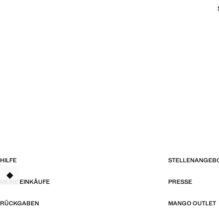
HILFE
STELLENANGEB
TANT
MEINE EINKÄUFE
PRESSE
RÜCKGABEN
MANGO OUTLET