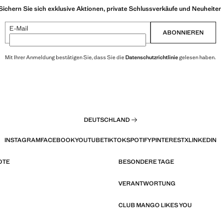
Sichern Sie sich exklusive Aktionen, private Schlussverkäufe und Neuheite
E-Mail
ABONNIEREN
Mit Ihrer Anmeldung bestätigen Sie, dass Sie die
Datenschutzrichtlinie
gelesen haben.
DEUTSCHLAND
INSTAGRAM
FACEBOOK
YOUTUBE
TIKTOK
SPOTIFY
PINTEREST
X
LINKEDIN
OTE
BESONDERE TAGE
VERANTWORTUNG
CLUB MANGO LIKES YOU