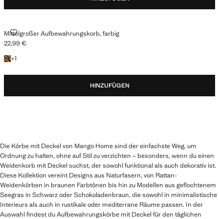
MITTELGROSSER AUFBEWAHRUNGSKORB, FARBIG
Mittelgroßer Aufbewahrungskorb, farbig
22,99 €
Aktueller Preis [22,99 € ]
+ 1 Farbe
+
1
HINZUFÜGEN
Die Körbe mit Deckel von Mango Home sind der einfachste Weg, um
Ordnung zu halten, ohne auf Stil zu verzichten – besonders, wenn du einen
Weidenkorb mit Deckel suchst, der sowohl funktional als auch dekorativ ist.
Diese Kollektion vereint Designs aus Naturfasern, von Rattan-
Weidenkörben in braunen Farbtönen bis hin zu Modellen aus geflochtenem
Seegras in Schwarz oder Schokoladenbraun, die sowohl in minimalistische
Interieurs als auch in rustikale oder mediterrane Räume passen. In der
Auswahl findest du Aufbewahrungskörbe mit Deckel für den täglichen