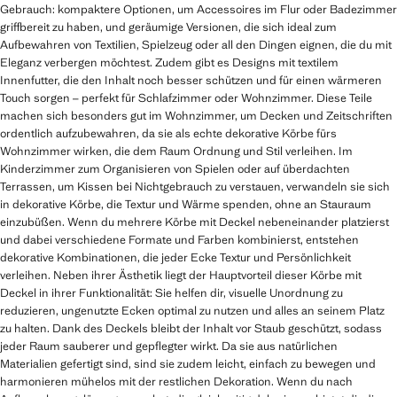
Gebrauch: kompaktere Optionen, um Accessoires im Flur oder Badezimmer
griffbereit zu haben, und geräumige Versionen, die sich ideal zum
Aufbewahren von Textilien, Spielzeug oder all den Dingen eignen, die du mit
Eleganz verbergen möchtest. Zudem gibt es Designs mit textilem
Innenfutter, die den Inhalt noch besser schützen und für einen wärmeren
Touch sorgen – perfekt für Schlafzimmer oder Wohnzimmer. Diese Teile
machen sich besonders gut im Wohnzimmer, um Decken und Zeitschriften
ordentlich aufzubewahren, da sie als echte dekorative Körbe fürs
Wohnzimmer wirken, die dem Raum Ordnung und Stil verleihen. Im
Kinderzimmer zum Organisieren von Spielen oder auf überdachten
Terrassen, um Kissen bei Nichtgebrauch zu verstauen, verwandeln sie sich
in dekorative Körbe, die Textur und Wärme spenden, ohne an Stauraum
einzubüßen. Wenn du mehrere Körbe mit Deckel nebeneinander platzierst
und dabei verschiedene Formate und Farben kombinierst, entstehen
dekorative Kombinationen, die jeder Ecke Textur und Persönlichkeit
verleihen. Neben ihrer Ästhetik liegt der Hauptvorteil dieser Körbe mit
Deckel in ihrer Funktionalität: Sie helfen dir, visuelle Unordnung zu
reduzieren, ungenutzte Ecken optimal zu nutzen und alles an seinem Platz
zu halten. Dank des Deckels bleibt der Inhalt vor Staub geschützt, sodass
jeder Raum sauberer und gepflegter wirkt. Da sie aus natürlichen
Materialien gefertigt sind, sind sie zudem leicht, einfach zu bewegen und
harmonieren mühelos mit der restlichen Dekoration. Wenn du nach