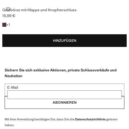
GELDBÖRSE MIT KLAPPE UND KNOPFVERSCHLUSS
Geldbörse mit Klappe und Knopfverschluss
15,99 €
Aktueller Preis [15,99 € ]
+ 1 Farbe
+
1
HINZUFÜGEN
Sichern Sie sich exklusive Aktionen, private Schlussverkäufe und
Neuheiten
E-Mail
ABONNIEREN
Mit Ihrer Anmeldung bestätigen Sie, dass Sie die
Datenschutzrichtlinie
gelesen
haben.