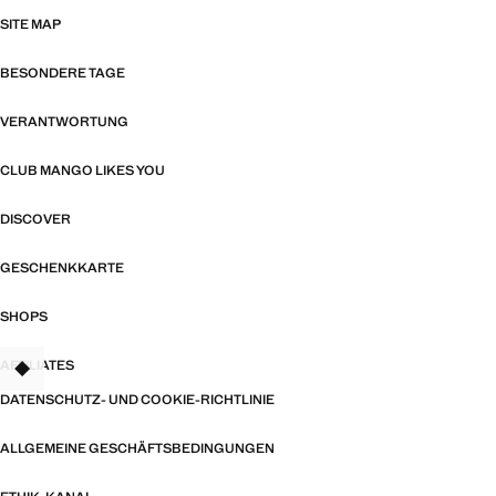
SITE MAP
BESONDERE TAGE
VERANTWORTUNG
CLUB MANGO LIKES YOU
DISCOVER
GESCHENKKARTE
SHOPS
AFFILIATES
TANT
DATENSCHUTZ- UND COOKIE-RICHTLINIE
ALLGEMEINE GESCHÄFTSBEDINGUNGEN