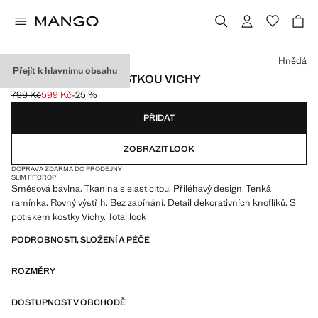
Vyberte barvu
Hnědá
Přejít k hlavnímu obsahu
TOP S KNOFLÍKY KOSTKOU VICHY
799 Kč
599 Kč
-25 %
Původní cena přeškrtnutá [799 Kč ]
Aktuální cena [599 Kč ]
PŘIDAT
ZOBRAZIT LOOK
DOPRAVA ZDARMA DO PRODEJNY
SLIM FIT
CROP
Směsová bavlna. Tkanina s elasticitou. Přiléhavý design. Tenká
ramínka. Rovný výstřih. Bez zapínání. Detail dekorativních knoflíků. S
potiskem kostky Vichy. Total look
PODROBNOSTI, SLOŽENÍ A PÉČE
ROZMĚRY
DOSTUPNOST V OBCHODĚ