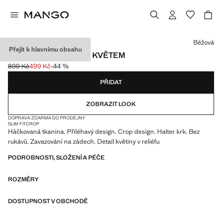
Vyberte barvu
Béžová
Přejít k hlavnímu obsahu
TOP S HÁČKOVANÝM KVĚTEM
899 Kč
499 Kč
-44 %
Původní cena přeškrtnutá [899 Kč ]
Aktuální cena [499 Kč ]
PŘIDAT
ZOBRAZIT LOOK
DOPRAVA ZDARMA DO PRODEJNY
SLIM FIT
CROP
Háčkovaná tkanina. Přiléhavý design. Crop design. Halter krk. Bez
rukávů. Zavazování na zádech. Detail květiny v reliéfu
PODROBNOSTI, SLOŽENÍ A PÉČE
ROZMĚRY
DOSTUPNOST V OBCHODĚ