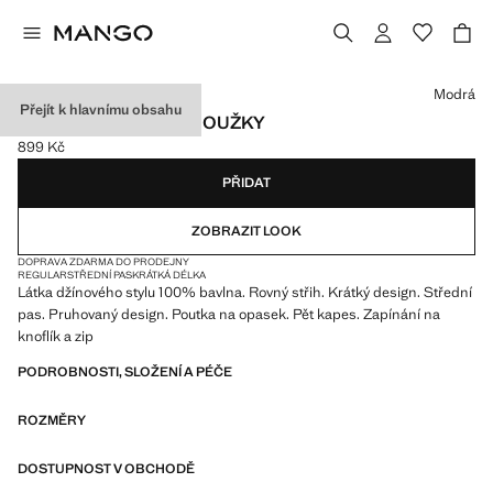
Vyberte barvu
Modrá
Přejít k hlavnímu obsahu
ROVNÉ ŠORTKY S PROUŽKY
899 Kč
Aktuální cena [899 Kč ]
PŘIDAT
ZOBRAZIT LOOK
DOPRAVA ZDARMA DO PRODEJNY
REGULAR
STŘEDNÍ PAS
KRÁTKÁ DÉLKA
Látka džínového stylu 100% bavlna. Rovný střih. Krátký design. Střední
pas. Pruhovaný design. Poutka na opasek. Pět kapes. Zapínání na
knoflík a zip
PODROBNOSTI, SLOŽENÍ A PÉČE
ROZMĚRY
DOSTUPNOST V OBCHODĚ