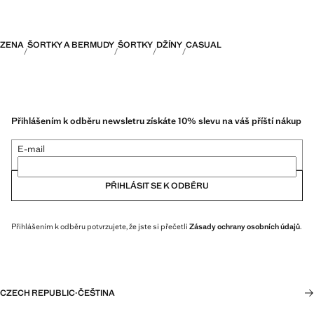
ZENA
ŠORTKY A BERMUDY
ŠORTKY
DŽÍNY
CASUAL
Přihlášením k odběru newsletru získáte 10% slevu na váš příští nákup
E-mail
PŘIHLÁSIT SE K ODBĚRU
Přihlášením k odběru potvrzujete, že jste si přečetli
Zásady ochrany osobních údajů
.
CZECH REPUBLIC
·
ČEŠTINA