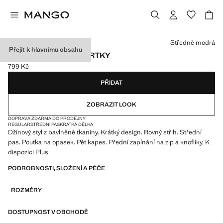
Vyberte barvu
Středně modrá
Přejít k hlavnímu obsahu
ROVNÉ DŽÍNOVÉ ŠORTKY
799 Kč
Aktuální cena [799 Kč ]
PŘIDAT
ZOBRAZIT LOOK
DOPRAVA ZDARMA DO PRODEJNY
REGULAR
STŘEDNÍ PAS
KRÁTKÁ DÉLKA
Džínový styl z bavlněné tkaniny. Krátký design. Rovný střih. Střední
pas. Poutka na opasek. Pět kapes. Přední zapínání na zip a knoflíky. K
dispozici Plus
PODROBNOSTI, SLOŽENÍ A PÉČE
ROZMĚRY
DOSTUPNOST V OBCHODĚ