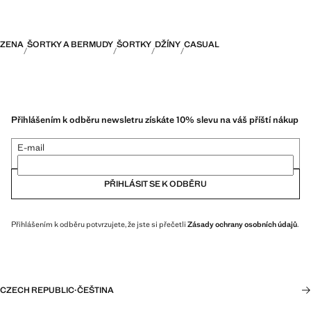
ZENA
ŠORTKY A BERMUDY
ŠORTKY
DŽÍNY
CASUAL
Přihlášením k odběru newsletru získáte 10% slevu na váš příští nákup
E-mail
PŘIHLÁSIT SE K ODBĚRU
Přihlášením k odběru potvrzujete, že jste si přečetli
Zásady ochrany osobních údajů
.
CZECH REPUBLIC
·
ČEŠTINA