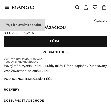
Vyberte barvu
Šedobílá
Přejít k hlavnímu obsahu
BLŮZA S PUNTÍKY A VÁZAČKOU
899 Kč
699 Kč
-22 %
Původní cena přeškrtnutá [899 Kč ]
Aktuální cena [699 Kč ]
PŘIDAT
ZOBRAZIT LOOK
DOPRAVA ZDARMA DO PRODEJNY
REGULAR
STANDARDNÍ DÉLKA
Rovný střih. Výstřih ke krku. Krátký rukáv. Přední zapínání. Puntíkovaný
vzor. Zavazování na stuhu u krku
PODROBNOSTI, SLOŽENÍ A PÉČE
ROZMĚRY
DOSTUPNOST V OBCHODĚ