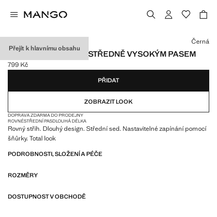
Vyberte barvu
Černá
Přejít k hlavnímu obsahu
ROVNÉ KALHOTY SE STŘEDNĚ VYSOKÝM PASEM
799 Kč
Aktuální cena [799 Kč ]
PŘIDAT
ZOBRAZIT LOOK
DOPRAVA ZDARMA DO PRODEJNY
ROVNÉ
STŘEDNÍ PAS
DLOUHÁ DÉLKA
Rovný střih. Dlouhý design. Střední sed. Nastavitelné zapínání pomocí
šňůrky. Total look
PODROBNOSTI, SLOŽENÍ A PÉČE
ROZMĚRY
DOSTUPNOST V OBCHODĚ