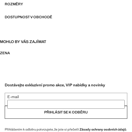
ROZMĚRY
DOSTUPNOST V OBCHODĚ
MOHLO BY VÁS ZAJÍMAT
ZENA
Dostávejte exkluzivní promo akce, VIP nabídky a novinky
E-mail
PŘIHLÁSIT SE K ODBĚRU
Přihlášením k odběru potvrzujete, že jste si přečetli
Zásady ochrany osobních údajů
.