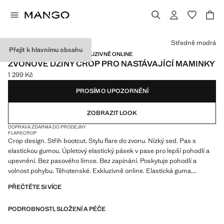
Vyberte barvu
Středně modrá
Přejít k hlavnímu obsahu
NASTÁVAJÍCÍ MAMINKY / EXKLUZIVNĚ ONLINE
ZVONOVÉ DŽÍNY CROP PRO NASTÁVAJÍCÍ MAMINKY
1 299 Kč
Aktuální cena [1 299 Kč ]
PROSÍM O UPOZORNĚNÍ
ZOBRAZIT LOOK
DOPRAVA ZDARMA DO PRODEJNY
FLARE
CROP
Crop design. Střih bootcut. Stylu flare do zvonu. Nízký sed. Pas s
elastickou gumou. Úpletový elastický pásek v pase pro lepší pohodlí a
upevnění. Bez pasového límce. Bez zapínání. Poskytuje pohodlí a
volnost pohybu. Těhotenské. Exkluzivně online. Elastická guma.
Džínový styl bavlněné tkaniny. Motiv zvonu. Délka vnitřní strany: 68 cm.
PŘEČTĚTE SI VÍCE
Doporučujeme zakoupit stejnou velikost jako obvykle. Délka Crop.
Silueta Do zvonu / Bootcut. Nastavitelný pas/guma
PODROBNOSTI, SLOŽENÍ A PÉČE