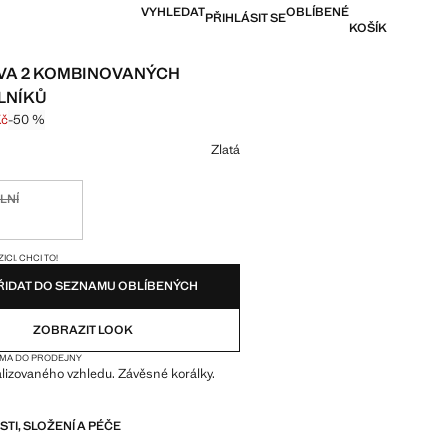
VYHLEDAT
OBLÍBENÉ
PŘIHLÁSIT SE
KOŠÍK
VA 2 KOMBINOVANÝCH
LNÍKŮ
Kč
-50 %
 přeškrtnutá [299 Kč ]
a [149 Kč ]
vu
Zlatá
LNÍ
pozici. Chci to!
SKY!
ICI. CHCI TO!
ŘIDAT DO SEZNAMU OBLÍBENÝCH
ZOBRAZIT LOOK
MA DO PRODEJNY
lizovaného vzhledu. Závěsné korálky.
I, SLOŽENÍ A PÉČE