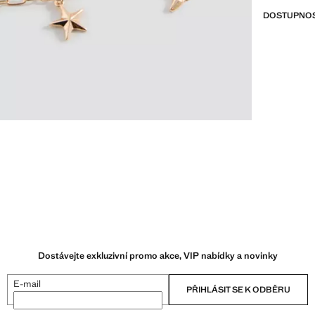
DOSTUPNOS
Dostávejte exkluzivní promo akce, VIP nabídky a novinky
E-mail
PŘIHLÁSIT SE K ODBĚRU