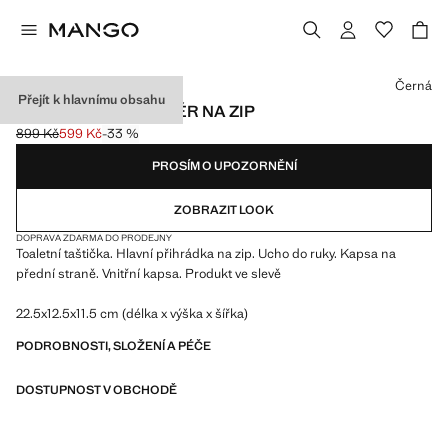
Vyberte barvu
Černá
Přejít k hlavnímu obsahu
OBLÁZKOVÝ NECESÉR NA ZIP
899 Kč
599 Kč
-33 %
Původní cena přeškrtnutá [899 Kč ]
Aktuální cena [599 Kč ]
PROSÍM O UPOZORNĚNÍ
ZOBRAZIT LOOK
DOPRAVA ZDARMA DO PRODEJNY
Toaletní taštička. Hlavní přihrádka na zip. Ucho do ruky. Kapsa na
přední straně. Vnitřní kapsa. Produkt ve slevě
22.5x12.5x11.5 cm (délka x výška x šířka)
PODROBNOSTI, SLOŽENÍ A PÉČE
DOSTUPNOST V OBCHODĚ