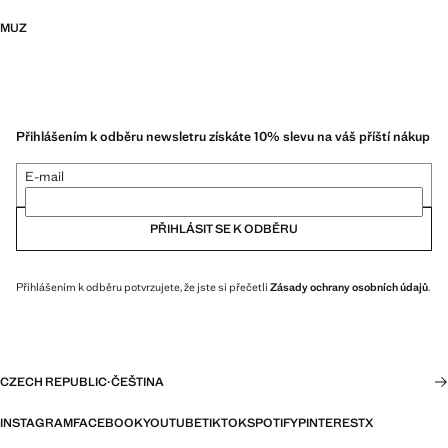
MUZ
Přihlášením k odběru newsletru získáte 10% slevu na váš příští nákup
E-mail
PŘIHLÁSIT SE K ODBĚRU
Přihlášením k odběru potvrzujete, že jste si přečetli
Zásady ochrany osobních údajů
.
CZECH REPUBLIC
·
ČEŠTINA
INSTAGRAM
FACEBOOK
YOUTUBE
TIKTOK
SPOTIFY
PINTEREST
X