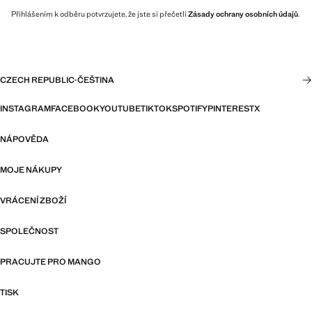
Přihlášením k odběru potvrzujete, že jste si přečetli
Zásady ochrany osobních údajů
.
CZECH REPUBLIC
·
ČEŠTINA
INSTAGRAM
FACEBOOK
YOUTUBE
TIKTOK
SPOTIFY
PINTEREST
X
NÁPOVĚDA
MOJE NÁKUPY
VRÁCENÍ ZBOŽÍ
SPOLEČNOST
PRACUJTE PRO MANGO
TISK