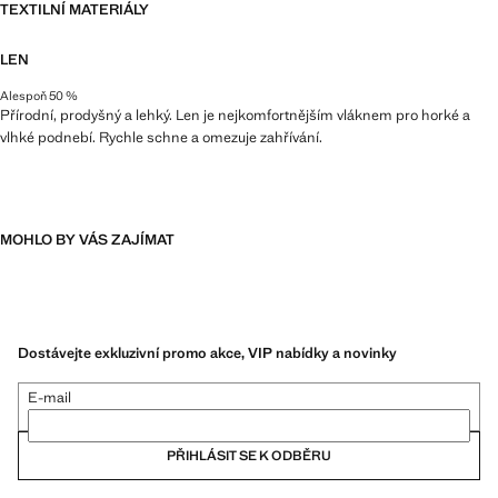
TEXTILNÍ MATERIÁLY
LEN
Alespoň 50 %
Přírodní, prodyšný a lehký. Len je nejkomfortnějším vláknem pro horké a
vlhké podnebí. Rychle schne a omezuje zahřívání.
MOHLO BY VÁS ZAJÍMAT
Dostávejte exkluzivní promo akce, VIP nabídky a novinky
E-mail
PŘIHLÁSIT SE K ODBĚRU