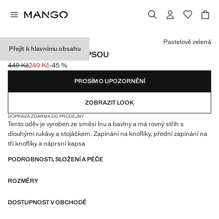
Vyberte barvu
Pastelově zelená
Přejít k hlavnímu obsahu
LNĚNÁ KOŠILE S KAPSOU
449 Kč
249 Kč
-45 %
Původní cena přeškrtnutá [449 Kč ]
Aktuální cena [249 Kč ]
PROSÍM O UPOZORNĚNÍ
ZOBRAZIT LOOK
DOPRAVA ZDARMA DO PRODEJNY
Tento oděv je vyroben ze směsi lnu a bavlny a má rovný střih s
dlouhými rukávy a stojáčkem. Zapínání na knoflíky, přední zapínání na
tři knoflíky a náprsní kapsa
PODROBNOSTI, SLOŽENÍ A PÉČE
ROZMĚRY
DOSTUPNOST V OBCHODĚ