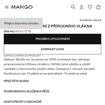
Vyberte barvu
Korálově růžová
Přejít k hlavnímu obsahu
BAREVNÉ PROSTÍRÁNÍ Z PŘÍRODNÍHO VLÁKNA
299 Kč
249 Kč
-17 %
Původní cena přeškrtnutá [299 Kč ]
Aktuální cena [249 Kč ]
PROSÍM O UPOZORNĚNÍ
ZOBRAZIT LOOK
DOPRAVA ZDARMA DO PRODEJNY
Velikost: 35x50 cm. Vyrobeno ze 100% mořských řas, odhaluje
propracovanou křížovou strukturu. Střídá různé odstíny a vytváří
rustikální a harmonický vizuální efekt. Dostupné v různých barvách.
Kostkovaný vzor. Prodává se po jednotkách. Produkt ve slevě
PŘEČTĚTE SI VÍCE
PODROBNOSTI, SLOŽENÍ A PÉČE
DOSTUPNOST V OBCHODĚ