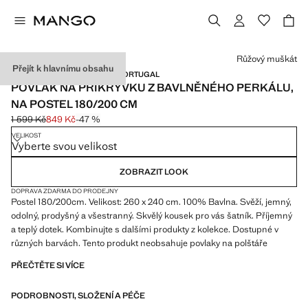
Vyberte barvu
Růžový muškát
Přejít k hlavnímu obsahu
PERCALE COTTON / MADE IN PORTUGAL
POVLAK NA PŘIKRÝVKU Z BAVLNĚNÉHO PERKÁLU,
NA POSTEL 180/200 CM
1 599 Kč
849 Kč
-47 %
Původní cena přeškrtnutá [1 599 Kč ]
Aktuální cena [849 Kč ]
VELIKOST
Vyberte svou velikost
ZOBRAZIT LOOK
DOPRAVA ZDARMA DO PRODEJNY
Postel 180/200cm. Velikost: 260 x 240 cm. 100% Bavlna. Svěží, jemný,
odolný, prodyšný a všestranný. Skvělý kousek pro vás šatník. Příjemný
a teplý dotek. Kombinujte s dalšími produkty z kolekce. Dostupné v
různých barvách. Tento produkt neobsahuje povlaky na polštáře
PŘEČTĚTE SI VÍCE
PODROBNOSTI, SLOŽENÍ A PÉČE