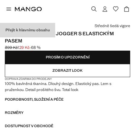
Vyberte barvu
Středně šedá vigore
Přejít k hlavnímu obsahu
BAVLNĚNÉ KALHOTY JOGGER S ELASTICKÝM
PASEM
399 Kč
129 Kč
-68 %
Původní cena přeškrtnutá [399 Kč ]
Aktuální cena [129 Kč ]
PROSÍM O UPOZORNĚNÍ
ZOBRAZIT LOOK
DOPRAVA ZDARMA DO PRODEJNY
100% bavlněná tkanina. Dlouhý design. Elastický pas. Lem s
pruženkou. Detail prošitého švu. Total look
PODROBNOSTI, SLOŽENÍ A PÉČE
ROZMĚRY
DOSTUPNOST V OBCHODĚ