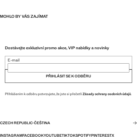
MOHLO BY VÁS ZAJÍMAT
Dostávejte exkluzivní promo akce, VIP nabídky a novinky
E-mail
PŘIHLÁSIT SE K ODBĚRU
Přihlášením k odběru potvrzujete, že jste si přečetli
Zásady ochrany osobních údajů
.
CZECH REPUBLIC
·
ČEŠTINA
INSTAGRAM
FACEBOOK
YOUTUBE
TIKTOK
SPOTIFY
PINTEREST
X