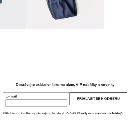
Dostávejte exkluzivní promo akce, VIP nabídky a novinky
E-mail
PŘIHLÁSIT SE K ODBĚRU
Přihlášením k odběru potvrzujete, že jste si přečetli
Zásady ochrany osobních údajů
.