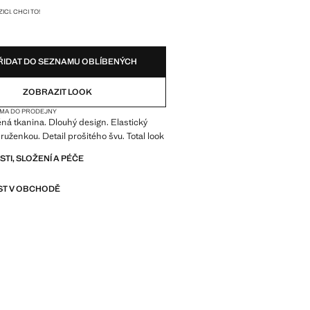
SKY!
ICI. CHCI TO!
ŘIDAT DO SEZNAMU OBLÍBENÝCH
ZOBRAZIT LOOK
MA DO PRODEJNY
á tkanina. Dlouhý design. Elastický
ruženkou. Detail prošitého švu. Total look
I, SLOŽENÍ A PÉČE
T V OBCHODĚ