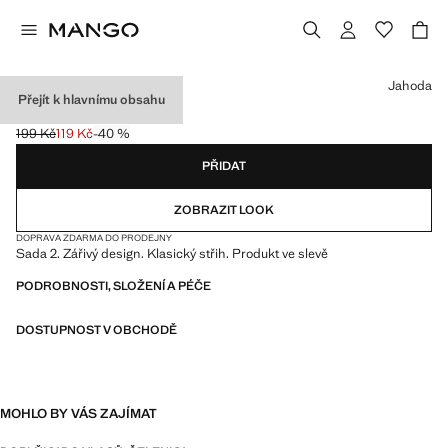
Vyberte barvu
Jahoda
Přejít k hlavnímu obsahu
SADA 2 ČELENEK
199 Kč
119 Kč
-40 %
Původní cena přeškrtnutá [199 Kč ]
Aktuální cena [119 Kč ]
PŘIDAT
ZOBRAZIT LOOK
DOPRAVA ZDARMA DO PRODEJNY
Sada 2. Zářivý design. Klasický střih. Produkt ve slevě
PODROBNOSTI, SLOŽENÍ A PÉČE
DOSTUPNOST V OBCHODĚ
MOHLO BY VÁS ZAJÍMAT