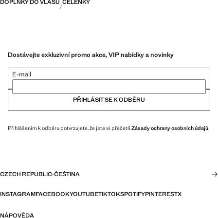
DOPLŇKY DO VLASŮ
ČELENKY
Dostávejte exkluzivní promo akce, VIP nabídky a novinky
E-mail
PŘIHLÁSIT SE K ODBĚRU
Přihlášením k odběru potvrzujete, že jste si přečetli
Zásady ochrany osobních údajů
.
CZECH REPUBLIC
·
ČEŠTINA
INSTAGRAM
FACEBOOK
YOUTUBE
TIKTOK
SPOTIFY
PINTEREST
X
NÁPOVĚDA