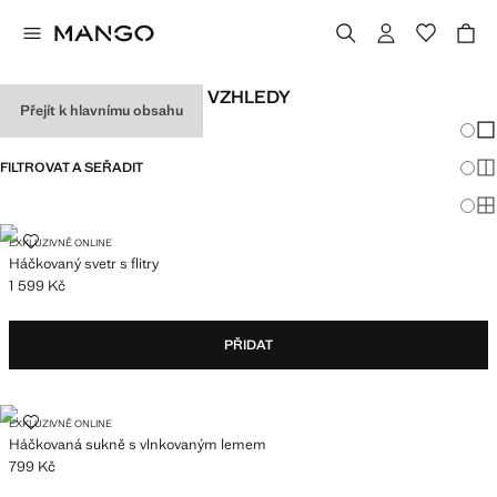
DÁMSKÉ FESTIVALOVÉ VZHLEDY
Přejít k hlavnímu obsahu
Změna
Zob
FILTROVAT A SEŘADIT
Zob
Zob
HÁČKOVANÝ SVETR S FLITRY
EXKLUZIVNĚ ONLINE
Háčkovaný svetr s flitry
1 599 Kč
Aktuální cena [1 599 Kč ]
PŘIDAT
HÁČKOVANÁ SUKNĚ S VLNKOVANÝM LEMEM
EXKLUZIVNĚ ONLINE
Háčkovaná sukně s vlnkovaným lemem
799 Kč
Aktuální cena [799 Kč ]