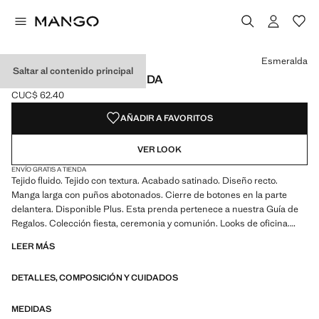
Selecciona un color
Color Esmeralda seleccionado
Color Negro
Color Blanco roto
Color Morado
Esmeralda
Saltar al contenido principal
CAMISA FLUIDA SATINADA
CUC$ 62.40
Precio actual [CUC$ 62.40 ]
AÑADIR A FAVORITOS
VER LOOK
ENVÍO GRATIS A TIENDA
Tejido fluido. Tejido con textura. Acabado satinado. Diseño recto.
Manga larga con puños abotonados. Cierre de botones en la parte
delantera. Disponible Plus. Esta prenda pertenece a nuestra Guía de
Regalos. Colección fiesta, ceremonia y comunión. Looks de oficina.
Cuello clásico. Cuello camisero. Cierre delantero. Tejido satinado.
LEER MÁS
Largo Standard. Largo manga Larga. Diseño estándar. Silueta Recto.
Manga larga. Estructura plana Ligero. Ubicacion cierre Cierre
DETALLES, COMPOSICIÓN Y CUIDADOS
Delantero. Tejido ligero. Cuello solapa Camisero. Estampado Rayas.
Material Satinado. Estampado Cadenas. Estampado Lunares/Topos.
Estampado Sin Estampado. Fantasia Sin Fantasía. Regular fit
MEDIDAS