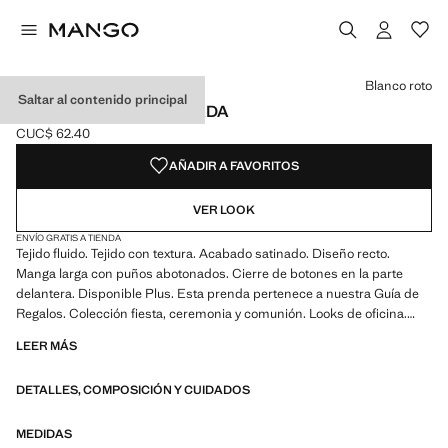
Selecciona un color
Color Esmeralda
Color Negro
Color Blanco roto seleccionado
Color Morado
Blanco roto
Saltar al contenido principal
CAMISA FLUIDA SATINADA
CUC$ 62.40
Precio actual [CUC$ 62.40 ]
AÑADIR A FAVORITOS
VER LOOK
ENVÍO GRATIS A TIENDA
Tejido fluido. Tejido con textura. Acabado satinado. Diseño recto.
Manga larga con puños abotonados. Cierre de botones en la parte
delantera. Disponible Plus. Esta prenda pertenece a nuestra Guía de
Regalos. Colección fiesta, ceremonia y comunión. Looks de oficina.
Cuello clásico. Cuello camisero. Cierre delantero. Tejido satinado.
LEER MÁS
Largo Standard. Largo manga Larga. Diseño estándar. Silueta Recto.
Manga larga. Estructura plana Ligero. Ubicacion cierre Cierre
DETALLES, COMPOSICIÓN Y CUIDADOS
Delantero. Tejido ligero. Cuello solapa Camisero. Estampado Rayas.
Material Satinado. Estampado Cadenas. Estampado Lunares/Topos.
Estampado Sin Estampado. Fantasia Sin Fantasía. Regular fit
MEDIDAS