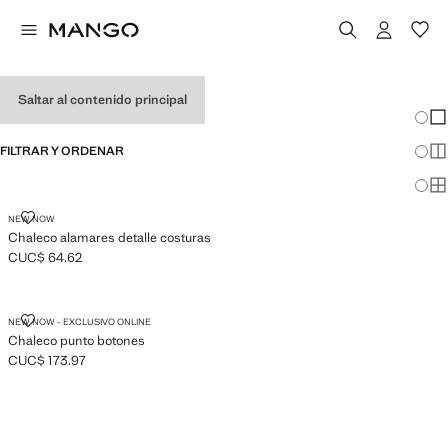
CHALECOS DE MUJER
Saltar al contenido principal
Cambi
Mos
FILTRAR Y ORDENAR
Mos
Mos
CHALECO ALAMARES DETALLE COSTURAS
NEW NOW
Chaleco alamares detalle costuras
CUC$ 64.62
Precio actual [CUC$ 64.62 ]
CHALECO PUNTO BOTONES
NEW NOW - EXCLUSIVO ONLINE
Chaleco punto botones
CUC$ 173.97
Precio actual [CUC$ 173.97 ]