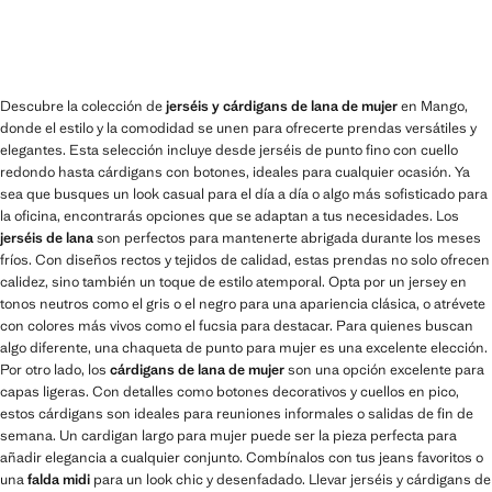
Descubre la colección de
jerséis y cárdigans de lana de mujer
en Mango,
donde el estilo y la comodidad se unen para ofrecerte prendas versátiles y
elegantes. Esta selección incluye desde jerséis de punto fino con cuello
redondo hasta cárdigans con botones, ideales para cualquier ocasión. Ya
sea que busques un look casual para el día a día o algo más sofisticado para
la oficina, encontrarás opciones que se adaptan a tus necesidades. Los
jerséis de lana
son perfectos para mantenerte abrigada durante los meses
fríos. Con diseños rectos y tejidos de calidad, estas prendas no solo ofrecen
calidez, sino también un toque de estilo atemporal. Opta por un jersey en
tonos neutros como el gris o el negro para una apariencia clásica, o atrévete
con colores más vivos como el fucsia para destacar. Para quienes buscan
algo diferente, una chaqueta de punto para mujer es una excelente elección.
Por otro lado, los
cárdigans de lana de mujer
son una opción excelente para
capas ligeras. Con detalles como botones decorativos y cuellos en pico,
estos cárdigans son ideales para reuniones informales o salidas de fin de
semana. Un cardigan largo para mujer puede ser la pieza perfecta para
añadir elegancia a cualquier conjunto. Combínalos con tus jeans favoritos o
una
falda midi
para un look chic y desenfadado. Llevar jerséis y cárdigans de