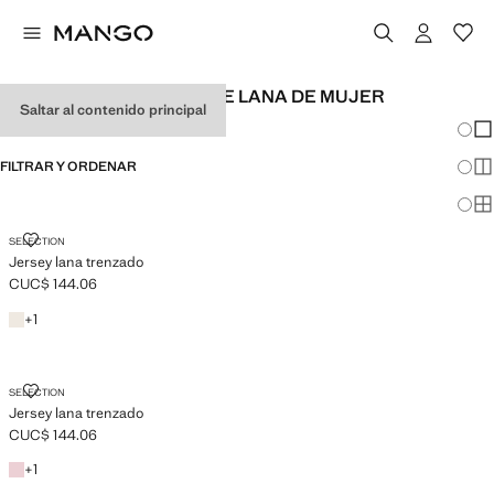
JERSÉIS Y CÁRDIGANS DE LANA DE MUJER
Saltar al contenido principal
Cambi
Mos
FILTRAR Y ORDENAR
Mos
Mos
JERSEY LANA TRENZADO
SELECTION
Jersey lana trenzado
CUC$ 144.06
Precio actual [CUC$ 144.06 ]
Crudo
+1 color
+
1
JERSEY LANA TRENZADO
SELECTION
Jersey lana trenzado
CUC$ 144.06
Precio actual [CUC$ 144.06 ]
Rosa
+1 color
+
1