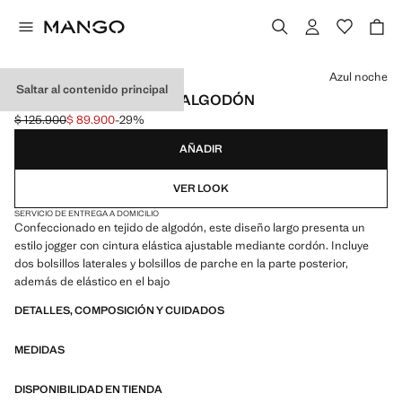
Selecciona un color
Azul noche
Saltar al contenido principal
PANTALONES JOGGER ALGODÓN
$ 125.900
$ 89.900
-29%
Precio inicial tachado [$ 125.900 ]
Precio actual [$ 89.900 ]
AÑADIR
VER LOOK
SERVICIO DE ENTREGA A DOMICILIO
Confeccionado en tejido de algodón, este diseño largo presenta un
estilo jogger con cintura elástica ajustable mediante cordón. Incluye
dos bolsillos laterales y bolsillos de parche en la parte posterior,
además de elástico en el bajo
DETALLES, COMPOSICIÓN Y CUIDADOS
MEDIDAS
DISPONIBILIDAD EN TIENDA