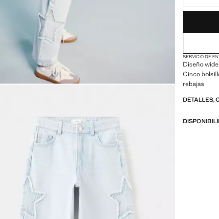
¡ÚLTIMAS UNID
NO DISPONIBL
SERVICIO DE EN
Diseño wide 
Cinco bolsill
rebajas
DETALLES, 
DISPONIBIL