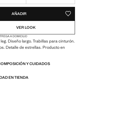
ADES!
E ¡LO QUIERO!
AÑADIR
GUARDAR COMO FAVORITO
VER LOOK
TREGA A DOMICILIO
leg. Diseño largo. Trabillas para cinturón.
os. Detalle de estrellas. Producto en
COMPOSICIÓN Y CUIDADOS
IDAD EN TIENDA