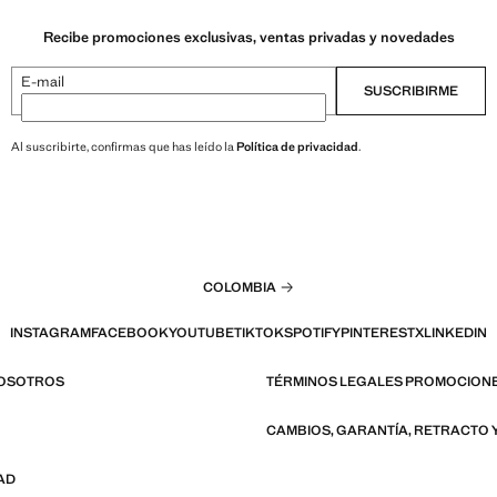
Recibe promociones exclusivas, ventas privadas y novedades
E-mail
SUSCRIBIRME
Al suscribirte, confirmas que has leído la
Política de privacidad
.
COLOMBIA
INSTAGRAM
FACEBOOK
YOUTUBE
TIKTOK
SPOTIFY
PINTEREST
X
LINKEDIN
NOSOTROS
TÉRMINOS LEGALES PROMOCION
CAMBIOS, GARANTÍA, RETRACTO 
AD