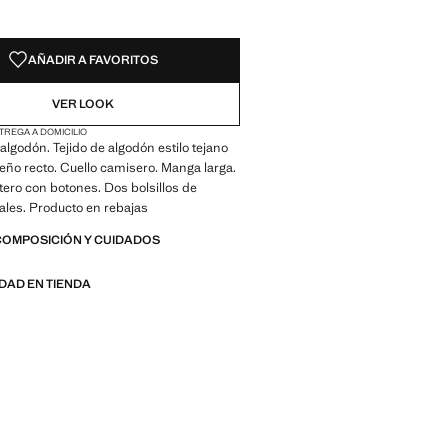
AÑADIR A FAVORITOS
VER LOOK
TREGA A DOMICILIO
algodón. Tejido de algodón estilo tejano
eño recto. Cuello camisero. Manga larga.
tero con botones. Dos bolsillos de
ales. Producto en rebajas
COMPOSICIÓN Y CUIDADOS
IDAD EN TIENDA