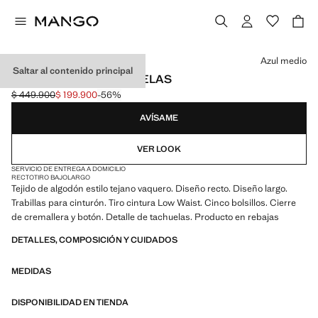
Selecciona un color
Azul medio
Saltar al contenido principal
JEANS RECTOS TACHUELAS
$ 449.900
$ 199.900
-56%
Precio inicial tachado [$ 449.900 ]
Precio actual [$ 199.900 ]
AVÍSAME
VER LOOK
SERVICIO DE ENTREGA A DOMICILIO
RECTO
TIRO BAJO
LARGO
Tejido de algodón estilo tejano vaquero. Diseño recto. Diseño largo.
Trabillas para cinturón. Tiro cintura Low Waist. Cinco bolsillos. Cierre
de cremallera y botón. Detalle de tachuelas. Producto en rebajas
DETALLES, COMPOSICIÓN Y CUIDADOS
MEDIDAS
DISPONIBILIDAD EN TIENDA